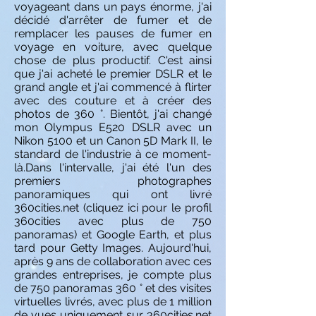
voyageant dans un pays énorme, j'ai
décidé d'arrêter de fumer et de
remplacer les pauses de fumer en
voyage en voiture, avec quelque
chose de plus productif. C'est ainsi
que j'ai acheté le premier DSLR et le
grand angle et j'ai commencé à flirter
avec des couture et à créer des
photos de 360 ​​°. Bientôt, j'ai changé
mon Olympus E520 DSLR avec un
Nikon 5100 et un Canon 5D Mark II, le
standard de l'industrie à ce moment-
là.
Dans l'intervalle, j'ai été l'un des
premiers photographes
panoramiques qui ont livré
360cities.net (cliquez ici pour le profil
360cities avec plus de 750
panoramas) et Google Earth, et plus
tard pour Getty Images. Aujourd'hui,
après 9 ans de collaboration avec ces
grandes entreprises, je compte plus
de 750 panoramas 360 ° et des visites
virtuelles livrés, avec plus de 1 million
de vues uniquement sur 360cities.net