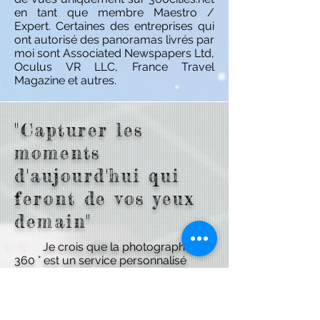
en tant que membre Maestro /
Expert. Certaines des entreprises qui
ont autorisé des panoramas livrés par
moi sont Associated Newspapers Ltd,
Oculus VR LLC, France Travel
Magazine et autres.
"Capturer les
moments
d'aujourd'hui qui
feront de vos yeux
demain"
Je crois que la photographie à
360 ° est un service personnalisé
personnalisé, très difficile à mettre en
page sous forme de liste de prix. Mais
pour la transparence et pour avoir
une première idée, veuillez prendre