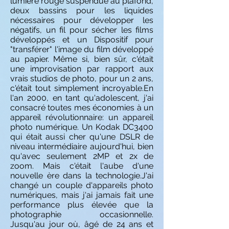
lumière rouge suspendue au plafond,
deux bassins pour les liquides
nécessaires pour développer les
négatifs, un fil pour sécher les films
développés et un Dispositif pour
"transférer" l'image du film développé
au papier. Même si, bien sûr, c'était
une improvisation par rapport aux
vrais studios de photo, pour un 2 ans,
c'était tout simplement incroyable.
En
l'an 2000, en tant qu'adolescent, j'ai
consacré toutes mes économies à un
appareil révolutionnaire: un appareil
photo numérique. Un Kodak DC3400
qui était aussi cher qu'une DSLR de
niveau intermédiaire aujourd'hui, bien
qu'avec seulement 2MP et 2x de
zoom. Mais c'était l'aube d'une
nouvelle ère dans la technologie.
J'ai
changé un couple d'appareils photo
numériques, mais j'ai jamais fait une
performance plus élevée que la
photographie occasionnelle.
Jusqu'au jour où, âgé de 24 ans et